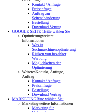
Kontakt / Anfrage
Preisanfrage
Auftrag zur
Seitenabänderung
Bestellung
Download Vertrag
GOOGLE SEITE 1
Bitte wählen Sie
Optimierung
weitere
Informationen
Was ist
Suchmaschinenoptimierung
Risiken von bezahlter
Werbung
Möglichkeiten der
Optimierung
Weiteres
Kontakt, Anfrage,
Auftrag
Kontakt / Anfrage
Preisanfrage
Bestellung
Download Vertrag
MARKETING
Bitte wählen Sie:
Marketing
weitere Informationen
Marketing für