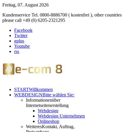
Freitag, 07. August 2026
Kundenservice Tel. 0800-8886700 ( kostenfrei ), other countries
please call +49 (0) 6205-2321295
Facebook
Twitter
gplus
Youtube
rss
START
Willkommen
WEBDESIGN
Bitte wählen Sie:
Informationen
über
Internetseitenerstellung
Webdesign
Webdesign Unternehmen
Onlineshop
Weiteres
Kontakt, Auftrag,
Preisanfrage