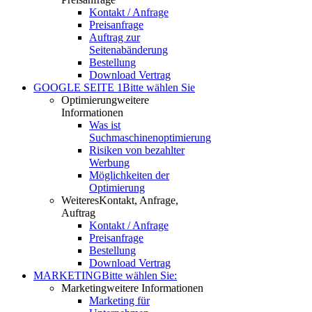
Kontakt / Anfrage
Preisanfrage
Auftrag zur
Seitenabänderung
Bestellung
Download Vertrag
GOOGLE SEITE 1
Bitte wählen Sie
Optimierung
weitere
Informationen
Was ist
Suchmaschinenoptimierung
Risiken von bezahlter
Werbung
Möglichkeiten der
Optimierung
Weiteres
Kontakt, Anfrage,
Auftrag
Kontakt / Anfrage
Preisanfrage
Bestellung
Download Vertrag
MARKETING
Bitte wählen Sie:
Marketing
weitere Informationen
Marketing für