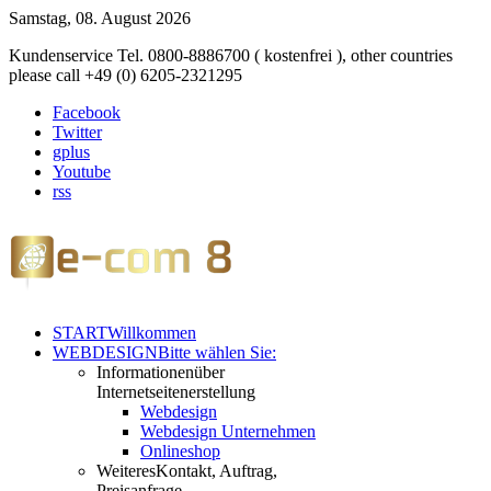
Samstag, 08. August 2026
Kundenservice Tel. 0800-8886700 ( kostenfrei ), other countries
please call +49 (0) 6205-2321295
Facebook
Twitter
gplus
Youtube
rss
START
Willkommen
WEBDESIGN
Bitte wählen Sie:
Informationen
über
Internetseitenerstellung
Webdesign
Webdesign Unternehmen
Onlineshop
Weiteres
Kontakt, Auftrag,
Preisanfrage