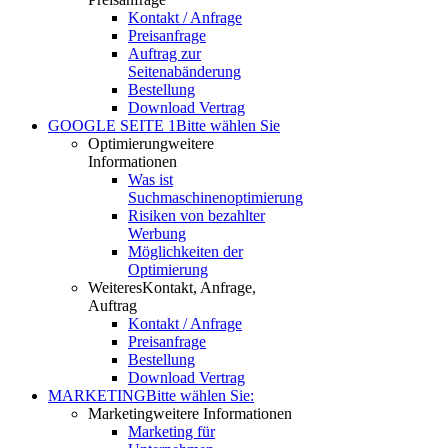
Kontakt / Anfrage
Preisanfrage
Auftrag zur
Seitenabänderung
Bestellung
Download Vertrag
GOOGLE SEITE 1
Bitte wählen Sie
Optimierung
weitere
Informationen
Was ist
Suchmaschinenoptimierung
Risiken von bezahlter
Werbung
Möglichkeiten der
Optimierung
Weiteres
Kontakt, Anfrage,
Auftrag
Kontakt / Anfrage
Preisanfrage
Bestellung
Download Vertrag
MARKETING
Bitte wählen Sie:
Marketing
weitere Informationen
Marketing für