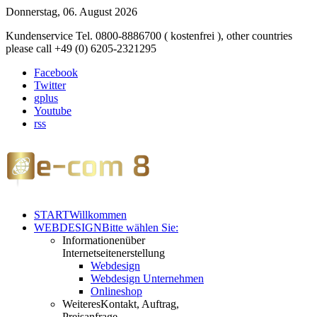
Donnerstag, 06. August 2026
Kundenservice Tel. 0800-8886700 ( kostenfrei ), other countries
please call +49 (0) 6205-2321295
Facebook
Twitter
gplus
Youtube
rss
START
Willkommen
WEBDESIGN
Bitte wählen Sie:
Informationen
über
Internetseitenerstellung
Webdesign
Webdesign Unternehmen
Onlineshop
Weiteres
Kontakt, Auftrag,
Preisanfrage