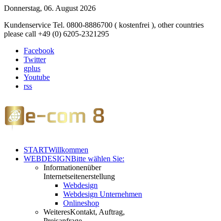
Donnerstag, 06. August 2026
Kundenservice Tel. 0800-8886700 ( kostenfrei ), other countries
please call +49 (0) 6205-2321295
Facebook
Twitter
gplus
Youtube
rss
START
Willkommen
WEBDESIGN
Bitte wählen Sie:
Informationen
über
Internetseitenerstellung
Webdesign
Webdesign Unternehmen
Onlineshop
Weiteres
Kontakt, Auftrag,
Preisanfrage