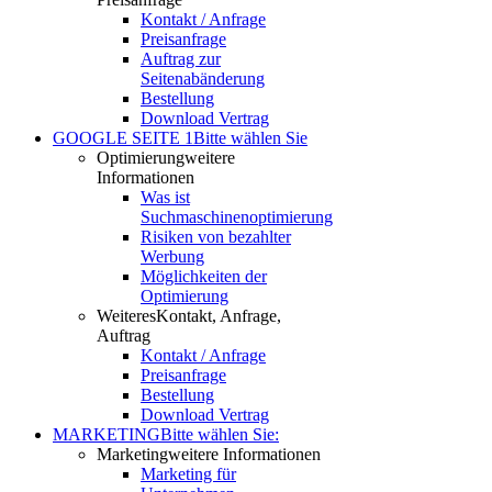
Kontakt / Anfrage
Preisanfrage
Auftrag zur
Seitenabänderung
Bestellung
Download Vertrag
GOOGLE SEITE 1
Bitte wählen Sie
Optimierung
weitere
Informationen
Was ist
Suchmaschinenoptimierung
Risiken von bezahlter
Werbung
Möglichkeiten der
Optimierung
Weiteres
Kontakt, Anfrage,
Auftrag
Kontakt / Anfrage
Preisanfrage
Bestellung
Download Vertrag
MARKETING
Bitte wählen Sie:
Marketing
weitere Informationen
Marketing für