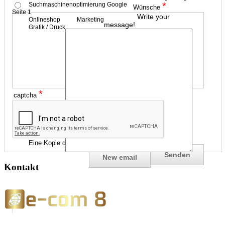
*
Suchmaschinenoptimierung Google
Wünsche
Seite 1
Write your
Onlineshop
Marketing
message!
Grafik / Druck
*
captcha
Eine Kopie der Anfrage an mich senden
Kontakt