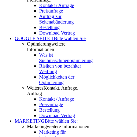
Kontakt / Anfrage
Preisanfrage
Auftrag zur
Seitenabänderung
Bestellung
Download Vertrag
GOOGLE SEITE 1
Bitte wählen Sie
Optimierung
weitere
Informationen
Was ist
Suchmaschinenoptimierung
Risiken von bezahlter
Werbung
Möglichkeiten der
Optimierung
Weiteres
Kontakt, Anfrage,
Auftrag
Kontakt / Anfrage
Preisanfrage
Bestellung
Download Vertrag
MARKETING
Bitte wählen Sie:
Marketing
weitere Informationen
Marketing für