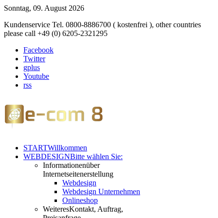
Sonntag, 09. August 2026
Kundenservice Tel. 0800-8886700 ( kostenfrei ), other countries
please call +49 (0) 6205-2321295
Facebook
Twitter
gplus
Youtube
rss
START
Willkommen
WEBDESIGN
Bitte wählen Sie:
Informationen
über
Internetseitenerstellung
Webdesign
Webdesign Unternehmen
Onlineshop
Weiteres
Kontakt, Auftrag,
Preisanfrage