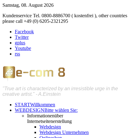
Samstag, 08. August 2026
Kundenservice Tel. 0800-8886700 ( kostenfrei ), other countries
please call +49 (0) 6205-2321295
Facebook
Twitter
gplus
Youtube
rss
"True art is characterized by an irresistible urge in the
creative artist." - A.Einstein
START
Willkommen
WEBDESIGN
Bitte wählen Sie:
Informationen
über
Internetseitenerstellung
Webdesign
Webdesign Unternehmen
Onlineshop